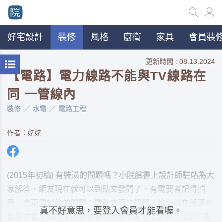
好宅設計
裝修
風格
廚衛
家具
會員裝修
更新時間 : 08.13.2024
【電路】電力線路不能與TV線路在
同 一管線內
裝修
水電
電路工程
作者：姥姥
(2015年初稿) 有裝潢的問題嗎？小院臉書上設計師駐站為大
家解答，網友現在就可以到貼文發問了，有需要者記得拍
照，會更清楚你的問題；電路方面的問題，也可以在部落格
真不好意思，要登入會員才能看喔。
此篇文章下提問，姥姥會轉貼給專業配電士診斷。 110V插