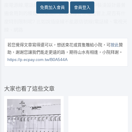
座電源線,電話線,電視天線,網路線這是在家中裝潢設計最普
免費加入會員
會員登入
遍會用到的種類. 但是關於這幾種線在水電配管上,是否有什
麼特別限制呢? 比如說插座線不能跟信號線(電話線、電視天
線、網路
若您覺得文章寫得還可以，想送束花或買隻雕給小院，可
按此
贊
助，謝謝您讓我們能走更遠的路，期待山水有相逢，小院拜謝。
https://p.ecpay.com.tw/B0A544A
大家也看了這些文章