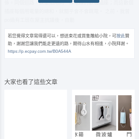
係。同個迴路，就是指用同一條電線的數個插座；而這數個
插座每個用電量的總和，就關乎會不會跳電。 之前，我曾
po過有工班在屋主抗議後，自動
若您覺得文章寫得還可以，想送束花或買隻雕給小院，可
按此
贊
助，謝謝您讓我們能走更遠的路，期待山水有相逢，小院拜謝。
https://p.ecpay.com.tw/B0A544A
大家也看了這些文章