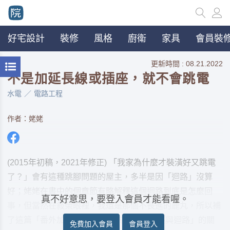
好宅設計
裝修
風格
廚衛
家具
會員裝修
更新時間 : 08.21.2022
不是加延長線或插座，就不會跳電
水電
電路工程
作者：姥姥
(2015年初稿，2021年修正) 「我家為什麼才裝潢好又跳電
了？」會有這種跳腳問題的屋主，多半是因「迴路」沒算
好；姥姥在書中的個章節有略解釋這個迴路到底是怎麼回
真不好意思，要登入會員才能看喔。
事，但當然在敍榮眼裡，我還是那個不長進的鹿丸，所以補
了這篇「番外加強說明篇」。 先解釋「插座與迴路」的關
免費加入會員
會員登入