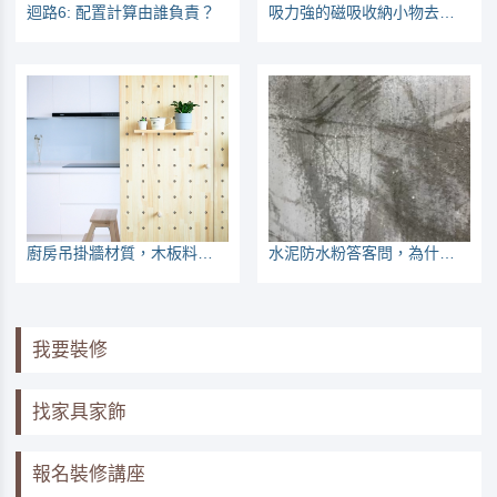
迴路6: 配置計算由誰負責？
吸力強的磁吸收納小物去哪買？各俠女們的使用報告
廚房吊掛牆材質，木板料好？還是磁吸板？
水泥防水粉答客問，為什麼斥水率不同？師傅有沒有加啊？
我要裝修
找家具家飾
報名裝修講座