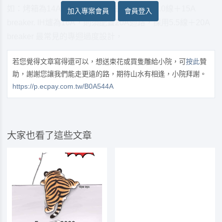
如：烤箱為14A，則配置15A的迴路，採用2.0線＋15A
加入專案會員
會員登入
breaker. IH爐為16A，則須配置20A迴路，採用5.5線＋20A
breaker 最常見的專迴過度設計，
若您覺得文章寫得還可以，想送束花或買隻雕給小院，可
按此
贊
助，謝謝您讓我們能走更遠的路，期待山水有相逢，小院拜謝。
https://p.ecpay.com.tw/B0A544A
大家也看了這些文章