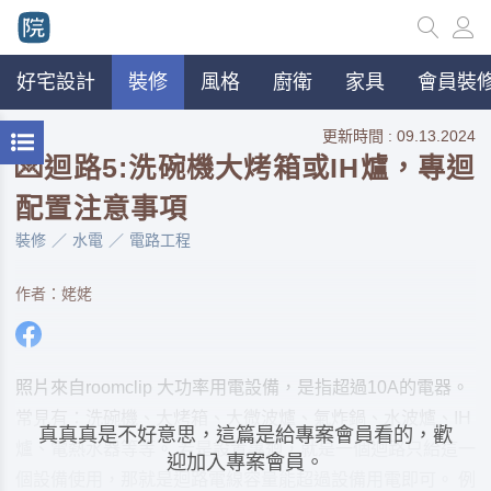
好宅設計
裝修
風格
廚衛
家具
會員裝修
更新時間 : 09.13.2024
💌迴路5:洗碗機大烤箱或IH爐，專迴
配置注意事項
裝修
水電
電路工程
作者：姥姥
照片來自roomclip 大功率用電設備，是指超過10A的電器。
常見有：洗碗機、大烤箱、大微波爐、氣炸鍋、水波爐、IH
真真真是不好意思，這篇是給專案會員看的，歡
爐、電熱水器等等。 若是設置專迴，就是一個迴路只給這一
迎加入專案會員。
個設備使用，那就是迴路電線容量能超過設備用電即可。 例