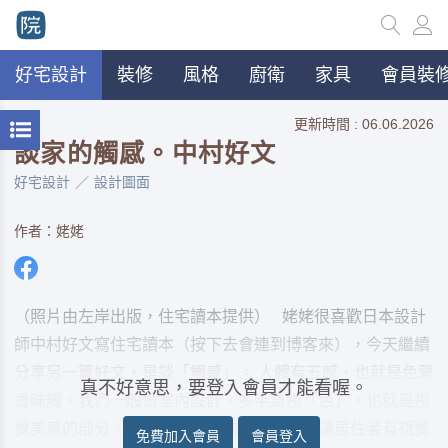
好宅設計
裝修
風格
廚衛
家具
會員裝修
更新時間 : 06.06.2026
談家的觸感。中村好文
好宅設計
設計圖面
作者：姥姥
（照片由左岸出版，住宅讀本提供） 姥姥很喜歡日本設計
師中村好文寫住宅讀本（按下去會連到博客來），今天繼續
分享另一篇好文，是談「觸感」。 人體有五感，也就是色聲
真不好意思，要登入會員才能看喔。
香味觸。我們一般做室內設計，多半重視「色」，也就是視
覺美感的部分。這也沒有錯，美麗的安排會讓居住者有視覺
免費加入會員
會員登入