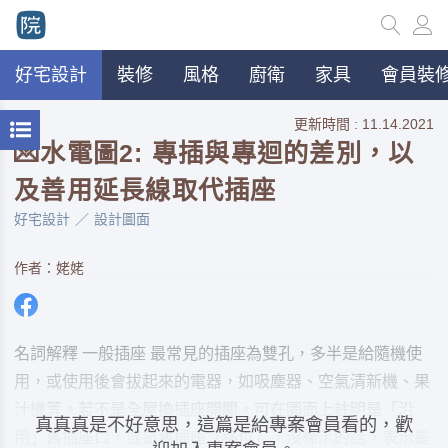
好宅設計
裝修
風格
廚衛
家具
會員裝修
更新時間 : 11.14.2021
💌水電圖2: 專插與專迴的差別，以
及善用延長線取代插座
好宅設計
設計圖面
作者：姥姥
名詞解釋 一般插座 最常見的插座為雙孔，多半是給隨機使
用，或使用後會拔起來的電器，如吸塵器、空氣清新機、果
汁機等。若不是全屋換插座開關，可在圖面上註明是「沿
真真真是不好意思，這篇是給專案會員看的，歡
用」舊插座口，或是舊插座「移位」，沒標示的話，表示是