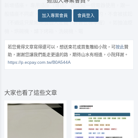
迎加入專案會員。
新增插座。 專用插座（專插） 固定給一個電器使用，跟一
般插座不同處，專插是電器插頭固定插在那的，不會被拔起
加入專案會員
會員登入
（不過這只是姥姥我個人定義，非普世標準喔）。如抽油煙
機、烘碗機、爐下烤箱、洗碗機、電
若您覺得文章寫得還可以，想送束花或買隻雕給小院，可
按此
贊
助，謝謝您讓我們能走更遠的路，期待山水有相逢，小院拜謝。
https://p.ecpay.com.tw/B0A544A
大家也看了這些文章