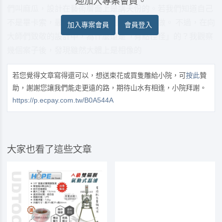
迎加入專案會員。
們叫麻瓜，設計在藝術層面上是講天份的。若我們知道自己
不是畢卡索，最好還是照著找到的風格照來做。 不過，在向
加入專案會員
會員登入
大師們致敬的設計中，為什麼還是「有點怪怪」的？我觀察
幾個案子後，發現雖然大體上是相像的
若您覺得文章寫得還可以，想送束花或買隻雕給小院，可
按此
贊
助，謝謝您讓我們能走更遠的路，期待山水有相逢，小院拜謝。
https://p.ecpay.com.tw/B0A544A
大家也看了這些文章