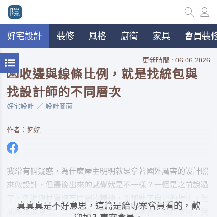
好宅設計
裝修
風格
廚衛
家具
會員裝修
更新時間 : 06.06.2026
💌收邊與線條比例，就是找統包與
找設計師的不同層次
好宅設計
設計圖面
作者：姥姥
我常有個疑惑，為什麼屋主明明就是拿著國外厲害的設計照
來做設計，但最後出來的感覺就是不一樣？一個是之前說過
了，色調與材質沒有原圖的精神，而加進了自己的想法，但
真真真是不好意思，這篇是給專案會員看的，歡
新想法與原設計就是不合。講白點，人家就是哈利波特，我