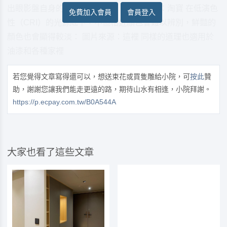
出眼影盤自身的顏色！ 眼影盤，圖片來源：淘寶 在低演色
免費加入會員
會員登入
性（CRI）的光源底下，不但相近顏色會難以辨別，鮮豔的
顏色也會顯得較淡： 圖片來源：這裡 同樣的道理也適用於
油漆和各種家裡
若您覺得文章寫得還可以，想送束花或買隻雕給小院，可
按此
贊
助，謝謝您讓我們能走更遠的路，期待山水有相逢，小院拜謝。
https://p.ecpay.com.tw/B0A544A
大家也看了這些文章