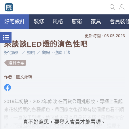
好宅設計
裝修
風格
廚衛
家具
會員裝修
更新時間 : 03.05.2023
來談談LED燈的演色性吧
好宅設計
照明
觀點，也談工法
燈具專案
作者：圖文編輯
2019年初稿，2022年修改 在百貨公司挑彩妝，專櫃上看起
來花枝招展的各種顏色，帶回家之後卻總有幾個顏色看不順
眼，一直沒用到嗎？這可能不是產品品質不穩或是櫃姊太會
真不好意思，要登入會員才能看喔。
講，而是因為你化妝台的燈光演色性(CRI)不夠好，還原不