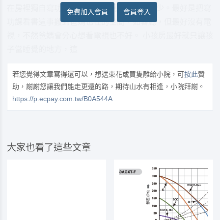
在房裡獨自寫功課，因為這樣親子互動會太少。最好是把寫
免費加入會員
會員登入
功課看書這事搬到爸媽也在的空間，如客廳，但最好沒有電
視，不然爸媽會分心想看電視也不好。 小孩房最好就只讓孩
子當睡覺的地方，這
若您覺得文章寫得還可以，想送束花或買隻雕給小院，可
按此
贊
助，謝謝您讓我們能走更遠的路，期待山水有相逢，小院拜謝。
https://p.ecpay.com.tw/B0A544A
大家也看了這些文章