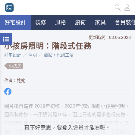
好宅設計
裝修
風格
廚衛
家具
會員裝修
更新時間 : 03.05.2023
小孩房照明：階段式任務
好宅設計
照明
觀點，也談工法
小孩房
作者：姥姥
圖片來自這裡 2019年初稿，2022年修改 規劃小孩房照明，
因為裝修好，一用通常是10年，因此日後的需求也得先做，
也就是即使小孩現在才5歲，但要想到未來15歲的需求。 先
真不好意思，要登入會員才能看喔。
講一下我的兩分錢想法：建議國小以下的小孩房，不要讓他