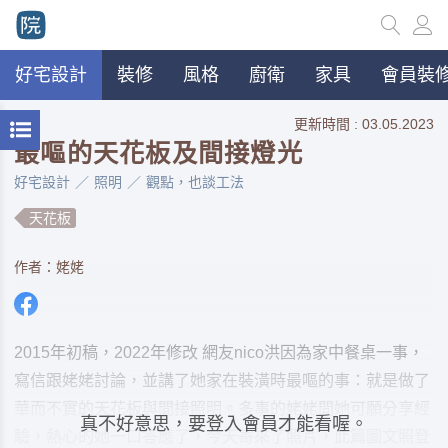
好宅設計
裝修
風格
廚衛
家具
會員裝修
更新時間 : 03.05.2023
最嘔的天花板及間接燈光
好宅設計
照明
觀點，也談工法
天花板
作者：姥姥
2015年初稿，2022年修改 網友nico洪因為家中餐桌一事，
寫信跟姥姥討論，並講了她家在裝潢時最嘔的事：就是做了
華而不實的天花板與間接照明。多事的姥姥問她可願分享經
真不好意思，要登入會員才能看喔。
驗，熱心的她一口答應了，今天寄來了照片，此篇圖文照登