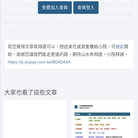
吊燈，會是有彈性的作法。 不過，用立燈的缺點是，燈座及
免費加入會員
會員登入
燈線多少會影響行走動線，所以裝潢時，牆上和地面插座盡
量先安排好就近位置。 攝影：Dino 餐廳利用立燈當主燈，
餐桌移
若您覺得文章寫得還可以，想送束花或買隻雕給小院，可
按此
贊
助，謝謝您讓我們能走更遠的路，期待山水有相逢，小院拜謝。
https://p.ecpay.com.tw/B0A544A
大家也看了這些文章