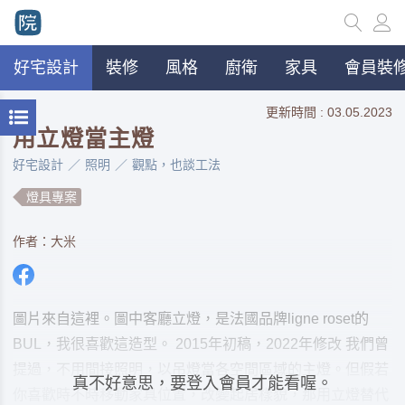
好宅設計
裝修
風格
廚衛
家具
會員裝修
更新時間 : 03.05.2023
用立燈當主燈
好宅設計
照明
觀點，也談工法
燈具專案
作者：大米
圖片來自這裡。圖中客廳立燈，是法國品牌ligne roset的
BUL，我很喜歡這造型。 2015年初稿，2022年修改 我們曾
提過，不用間接照明，以吊燈當各空間區域的主燈。但假若
真不好意思，要登入會員才能看喔。
你喜歡時不時移動家具位置，改變起居樣貌，那用立燈替代