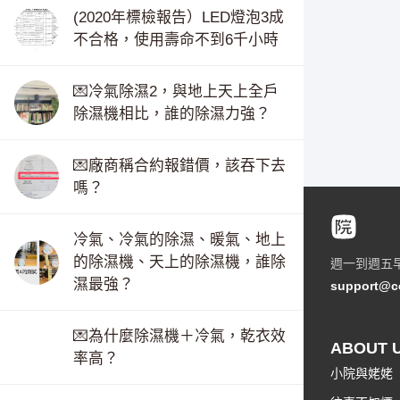
(2020年標檢報告）LED燈泡3成
不合格，使用壽命不到6千小時
💌冷氣除濕2，與地上天上全戶
除濕機相比，誰的除濕力強？
💌廠商稱合約報錯價，該吞下去
嗎？
冷氣、冷氣的除濕、暖氣、地上
的除濕機、天上的除濕機，誰除
週一到週五
濕最強？
support@c
💌為什麼除濕機＋冷氣，乾衣效
ABOUT 
率高？
小院與姥姥