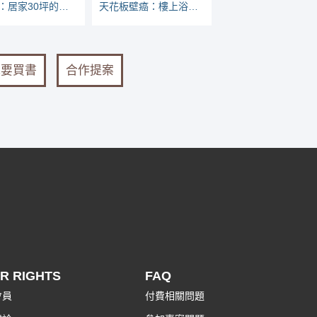
迴路8：居家30坪的電力負載表
天花板壁癌：樓上浴室地板防水失敗，打底水泥內被混入垃圾
我要買書
合作提案
R RIGHTS
FAQ
會員
付費相關問題