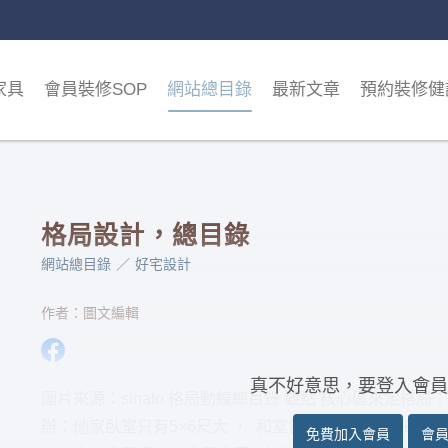
家具
會員裝修SOP
網站總目錄
最新文章
預約裝修健
格局設計，總目錄
網站總目錄
好宅設計
作者：圖文編輯
真不好意思，要登入會員
圖片來源：sinato 格局動線總目錄 觀點 核心區來定格局
辦：他家臥室只有5×6尺大 ， 和室當核心區 非典型的核
免費加入會員
會