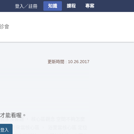
知識
課程
專案
登入／註冊
診會
更新時間 : 10.26.2017
才能看喔。
：我家沒客廳 ， 核心區觀念 空間不夠怎麼
心區：廚房當核心區 ， 浴室當核心區 定位
員登入