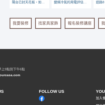
陽台已封天花板，如何加裝曬衣架
變頻冷氣的用電評估：最大電流怎麼算與最常見的錯誤算法
我要裝修
找家具家飾
報名裝修講座
早上9點到下午6點
ourcasa.com
US
FOLLOW US
YOU
加入