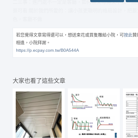
二三事：進門處不一定是客廳，如何留父母房又不佔一個空
景可看 關於我們所愛的：讓小孩更聰明的格局設計，把最
色，客廳不做
若您覺得文章寫得還可以，想送束花或買隻雕給小院，可
按此
贊
相逢，小院拜謝。
https://p.ecpay.com.tw/B0A544A
大家也看了這些文章