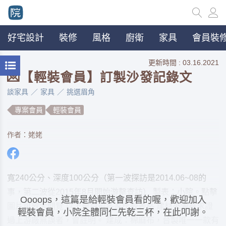
好宅設計
裝修
風格
廚衛
家具
會員裝修
更新時間 : 03.16.2021
💌【輕裝會員】訂製沙發記錄文
談家具
家具
挑選眉角
專案會員
輕裝會員
作者：姥姥
寬240公分、深度100公分（第一波探訪是2014.06~08的
事，第二波從2015年8月開始游擊查訪） 製表：小院。點擊
Oooops，這篇是給輕裝會員看的喔，歡迎加入
圖片可放大閱覽 以上是目前各家比較表格 建材來源有求證
輕裝會員，小院全體同仁先乾三杯，在此叩謝。
過上游廠無誤者，會註明。 建成：棉麻布，台製唯一一款有