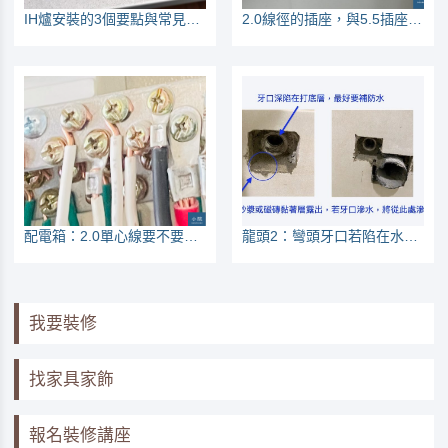
IH爐安裝的3個要點與常見問題，例如要挑220V還是110V
2.0線徑的插座，與5.5插座怎麼分辨？
配電箱：2.0單心線要不要壓接的討論
龍頭2：彎頭牙口若陷在水泥裡頭，要補防水喔
我要裝修
找家具家飾
報名裝修講座