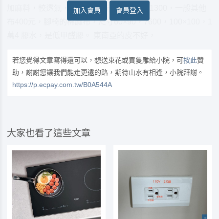
加麻料，較透氣，一碼1000元，國外麻料1300，一般其他
加入會員
會員登入
布400元，腳椅的棉麻布，尺寸60×90，7600，100×100，1
萬4 膠水，是低甲醛膠。 東南亞的皮不好，
若您覺得文章寫得還可以，想送束花或買隻雕給小院，可
按此
贊
助，謝謝您讓我們能走更遠的路，期待山水有相逢，小院拜謝。
https://p.ecpay.com.tw/B0A544A
大家也看了這些文章