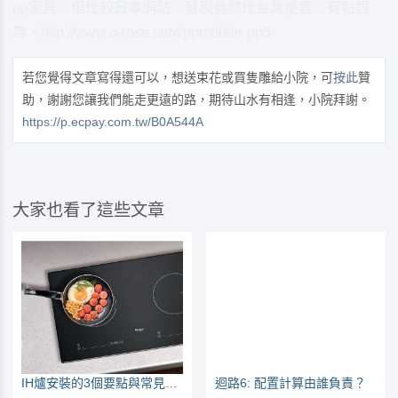
pp家具，但比較日本網站，發現竟然比台灣便宜，有點訝
異，http://www.o-rose.com/ppmobler-pp5
若您覺得文章寫得還可以，想送束花或買隻雕給小院，可
按此
贊
助，謝謝您讓我們能走更遠的路，期待山水有相逢，小院拜謝。
https://p.ecpay.com.tw/B0A544A
大家也看了這些文章
IH爐安裝的3個要點與常見問題，例如要挑220V還是110V
迴路6: 配置計算由誰負責？