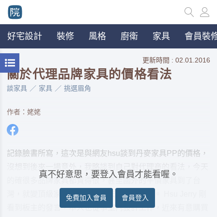
好宅設計
裝修
風格
廚衛
家具
會員裝修
更新時間 : 02.01.2016
關於代理品牌家具的價格看法
談家具
家具
挑選眉角
作者：姥姥
記錄臉書所寫，這次是與網友hsu談到丹麥家具PP的價格，
沒想到後來一場意外，我略談到自己對代理商的看法，今天
真不好意思，要登入會員才能看喔。
的確很多品牌家具都貴得很，甚至國外的平價家具到了台
灣，就變頂級家具；我有些想法，記錄在此。 Hsu Jerry 剛
免費加入會員
會員登入
看到板主的發言，本人也從事室內設計工作，近來有意購買