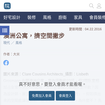
好宅設計
裝修
風格
廚衛
家具
會員裝修
更新時間 : 04.22.2016
澳洲公寓，擠空間撇步
現代
風格
作者：大米
圖片來源：Clare Cousins Architects_攝影：Lisbeth
Grosmann 此間澳洲公寓，室內坪數約23坪，但2間臥室相
真不好意思，要登入會員才能看喔。
加占全室不到1/4的面積，為什麽要極力壓縮臥室坪數？因
為設計師、屋主都認同「臥室只是睡覺的地方」，假如擠出
免費加入會員
會員登入
來的空間能讓客餐廳，甚至浴室動線更舒適，為什麽不？ 先