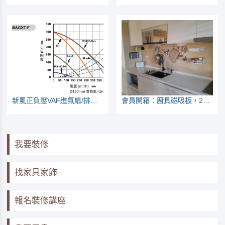
新風正負壓VAF進氣扇/排風扇巿調PK記錄
會員開箱：廚具磁吸板，28公分炒鍋也掛得住
我要裝修
找家具家飾
報名裝修講座