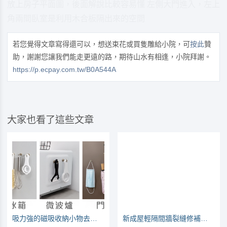
放上房子平面圖，後面解說比較容易懂 左側大門進入，左上
角兩間臥室是利用木合板隔出來的空間
若您覺得文章寫得還可以，想送束花或買隻雕給小院，可
按此
贊
助，謝謝您讓我們能走更遠的路，期待山水有相逢，小院拜謝。
https://p.ecpay.com.tw/B0A544A
大家也看了這些文章
吸力強的磁吸收納小物去哪買？各俠女們的使用報告
新成屋輕隔間牆裂縫修補的方法