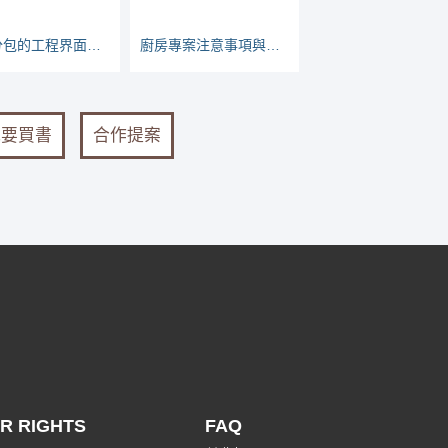
關於分包的工程界面，責任怎麼分？實際案例說明
廚房專案注意事項與常見問題
我要買書
合作提案
R RIGHTS
FAQ