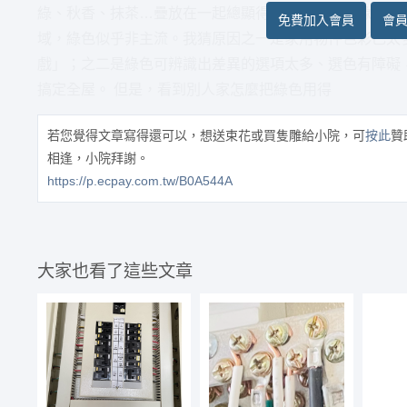
綠、秋香、抹茶…疊放在一起總顯得清爽宜人，好像還聞
免費加入會員
會
域，綠色似乎非主流。我猜原因之一是家用物件色彩已太
戲」；之二是綠色可辨識出差異的選項太多、選色有障礙
搞定全屋。 但是，看到別人家怎麼把綠色用得
若您覺得文章寫得還可以，想送束花或買隻雕給小院，可
按此
贊
相逢，小院拜謝。
https://p.ecpay.com.tw/B0A544A
大家也看了這些文章