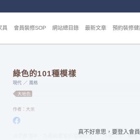
家具
會員裝修SOP
網站總目錄
最新文章
預約裝修健
綠色的101種模樣
現代
風格
大地色
作者：大米
真不好意思，要登入會員
自然產物中，色相最豐富的當屬綠色了，水果花草、礦物