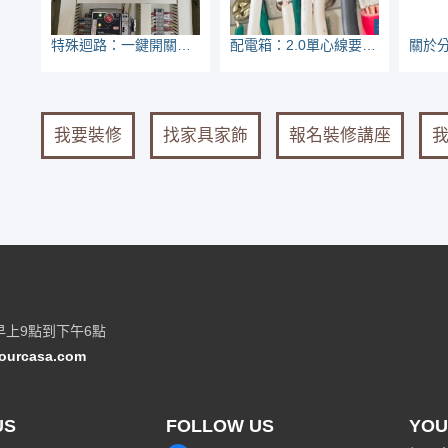
特殊迴路：一鍵開關（燈具）
配電箱：2.0單心線要不要壓接的討論
我要裝修
找家具家飾
報名裝修講座
早上9點到下午6點
ourcasa.com
US
FOLLOW US
YOU