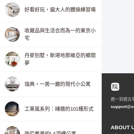
好看好玩，貓大人的體操練習場
收藏品與生活合而為一的東京小
宅
丹麥別墅，斯堪地那維亞的鄉間
夢
瑞典，一房一廳的現代小公寓
週一到週五
support@c
工業風系列：磚牆的101種形式
ABOUT 
強尼戴普的LA頂樓公寓