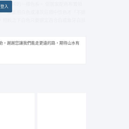
得到香味的一種色系。 但居家配色布置領
員登入
多，牆面用白色或淺灰這類中性色才「不搶
，相較之下白色只要選定百合白或象牙白就
助，謝謝您讓我們能走更遠的路，期待山水有