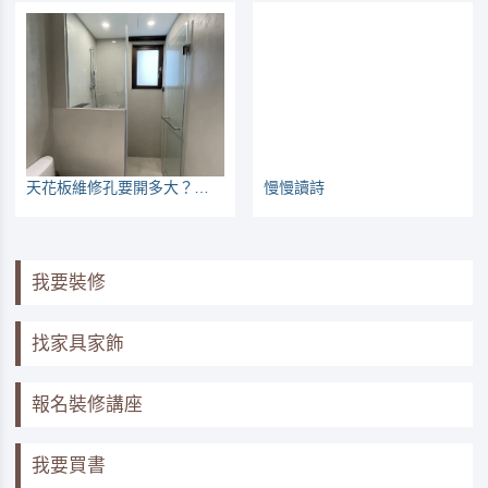
天花板維修孔要開多大？開在哪裡？（浴室廚房篇）
慢慢讀詩
我要裝修
找家具家飾
報名裝修講座
我要買書