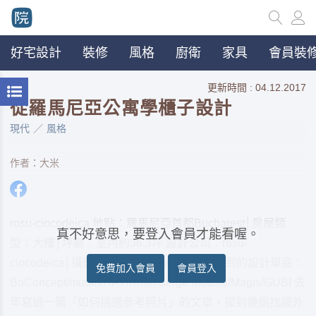
好宅設計
裝修
風格
廚衛
家具
會員裝修
更新時間 : 04.12.2017
從羅馬尼亞公寓學櫃子設計
現代
風格
作者：大米
rosu-ciocodeica 地點：羅馬尼亞首都Bucharest│房屋類
真不好意思，要登入會員才能看喔。
型：大樓│坪數：室內約36.3坪 設計公司：rosu-
ciocodeica│攝影：Andrei Mărgulescu 使用到的設計單品：
免費加入會員
會員登入
BoConcept/muuto/HAY/Knoll/Serge Mouille/Magis/GUBI 去
年寫過一篇「如何挑選參考照片」的文章，提到幾個找國外