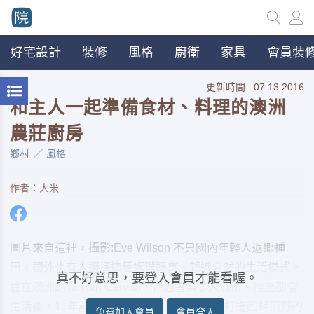
好宅設計
裝修
風格
廚衛
家具
會員裝修
更新時間 : 07.13.2016
和主人一起準備食材、料理的澳洲
農莊廚房
鄉村
風格
作者：大米
圖片來自這裡，攝影:Eve Wilson 不只國內年輕人返鄉種
田，國外也有人選擇這種返璞歸真、親近自然的生活模式。
真不好意思，要登入會員才能看喔。
住在澳洲的Tamsin Carvan，待過雪梨等大城市、經歷都會
生活後，11年前決定和另一半到鄉間，親手打造回歸田野的
免費加入會員
會員登入