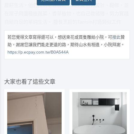
農莊生活。他們找到老舊農莊、和朋友合力設計、翻修，並
在屋子周圍種植蔬菜、香草植物，也自己養豬雞，努力實踐
自給自足的單純生活。 擅長烹飪的Tamsin打造類似工作
若您覺得文章寫得還可以，想送束花或買隻雕給小院，可
按此
贊
助，謝謝您讓我們能走更遠的路，期待山水有相逢，小院拜謝。
https://p.ecpay.com.tw/B0A544A
大家也看了這些文章