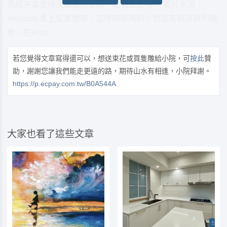
燕尾夾當整線及桌邊固定器，便宜又好用。 圖片來源：
Amazon 桌上型置物架，工作時常用的小物能有秩序排列擺
放，在Ama
若您覺得文章寫得還可以，想送束花或買隻雕給小院，可
按此
贊
助，謝謝您讓我們能走更遠的路，期待山水有相逢，小院拜謝。
https://p.ecpay.com.tw/B0A544A
大家也看了這些文章