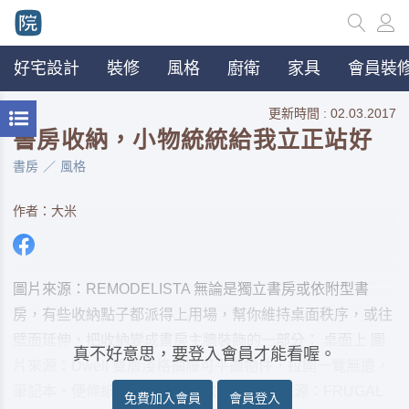
好宅設計
裝修
風格
廚衛
家具
會員裝修
更新時間 : 02.03.2017
書房收納，小物統統給我立正站好
書房
風格
作者：大米
圖片來源：REMODELISTA 無論是獨立書房或依附型書
房，有些收納點子都派得上用場，幫你維持桌面秩序，或往
壁面延伸，把收納變成書房主牆裝飾的一部分： 桌面上 圖
真不好意思，要登入會員才能看喔。
片來源：Dwell 雙層淺格抽屜可平攤物件，拉開一覽無遺，
筆記本、便條紙、常用小物可放這。 圖片來源：FRUGAL
免費加入會員
會員登入