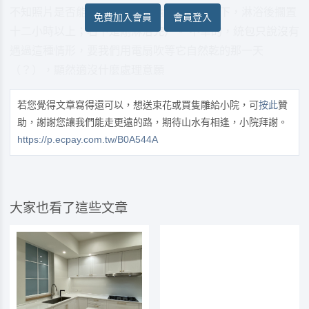
不知照片是否能表現…左三是晴天開窗狀態下，淋浴後擱置
免費加入會員
會員登入
十二小時以上；右下是剛淋浴完）。 不幸的，統包只說沒有
遇過這種情形，要我們用電扇吹等它自然乾的那一天
（？），顯然適沒什麼處理意願
若您覺得文章寫得還可以，想送束花或買隻雕給小院，可
按此
贊
助，謝謝您讓我們能走更遠的路，期待山水有相逢，小院拜謝。
https://p.ecpay.com.tw/B0A544A
大家也看了這些文章