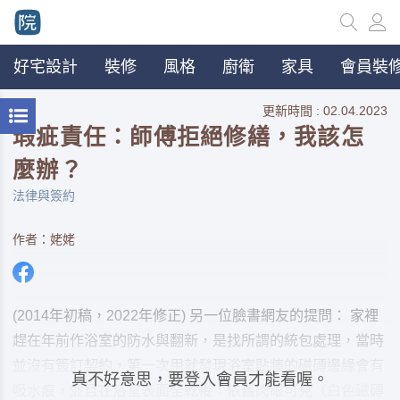
好宅設計
裝修
風格
廚衛
家具
會員裝修
更新時間 : 02.04.2023
瑕疵責任：師傅拒絕修繕，我該怎
麼辦？
法律與簽約
作者：姥姥
(2014年初稿，2022年修正) 另一位臉書網友的提問： 家裡
趕在年前作浴室的防水與翻新，是找所謂的統包處理，當時
並沒有簽訂契約，第一次用就發現浴室貼牆的磁磚邊緣會有
真不好意思，要登入會員才能看喔。
吸水痕，並且在浴室表面全乾後，依舊肉眼可見（白色磁磚