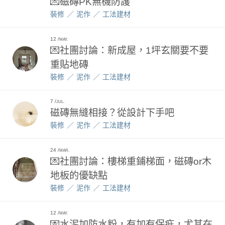
💌磁磚PK無機防護
裝修
泥作
工法建材
12
MAY.
💌社團討論：新成屋，1坪玄關要不要
重貼地磚
裝修
泥作
工法建材
7
JUL.
磁磚無縫相接？從設計下手吧
裝修
泥作
工法建材
24
MAR.
💌社團討論：樓梯重鋪梯面，磁磚or木
地板的優缺點
裝修
泥作
工法建材
12
MAY.
💌水泥加防水粉，有加有保疪，尤其在