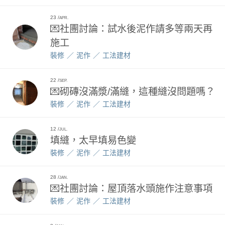
23
APR.
💌社團討論：試水後泥作請多等兩天再
施工
裝修
泥作
工法建材
22
SEP.
💌砌磚沒滿漿/滿縫，這種縫沒問題嗎？
裝修
泥作
工法建材
12
JUL.
填縫，太早填易色變
裝修
泥作
工法建材
28
JAN.
💌社團討論：屋頂落水頭施作注意事項
裝修
泥作
工法建材