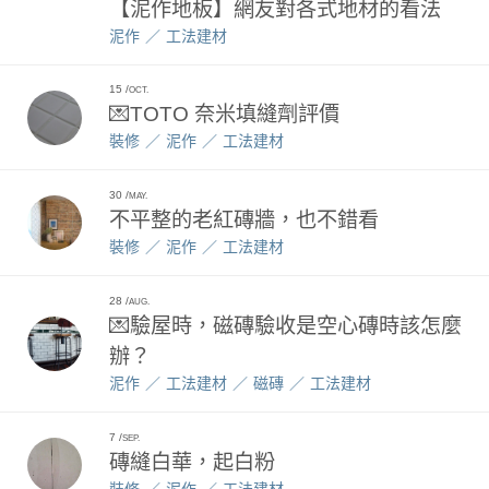
【泥作地板】網友對各式地材的看法
泥作
工法建材
15
OCT.
💌TOTO 奈米填縫劑評價
裝修
泥作
工法建材
30
MAY.
不平整的老紅磚牆，也不錯看
裝修
泥作
工法建材
28
AUG.
💌驗屋時，磁磚驗收是空心磚時該怎麼
辦？
泥作
工法建材
磁磚
工法建材
7
SEP.
磚縫白華，起白粉
裝修
泥作
工法建材