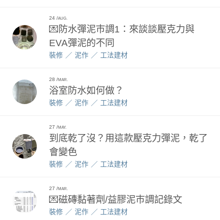
24
AUG.
💌防水彈泥巿調1：來談談壓克力與
EVA彈泥的不同
裝修
泥作
工法建材
28
MAR.
浴室防水如何做？
裝修
泥作
工法建材
27
MAY.
到底乾了沒？用這款壓克力彈泥，乾了
會變色
裝修
泥作
工法建材
27
MAR.
💌磁磚黏著劑/益膠泥巿調記錄文
裝修
泥作
工法建材