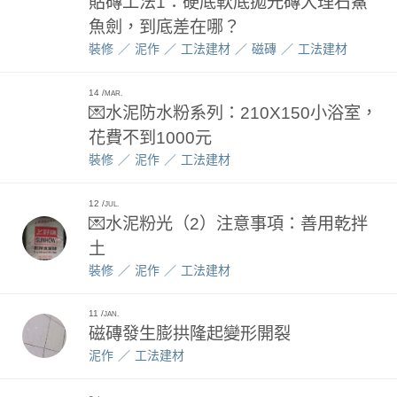
貼磚工法1：硬底軟底拋光磚大理石鯊
魚劍，到底差在哪？
裝修
泥作
工法建材
磁磚
工法建材
14
MAR.
💌水泥防水粉系列：210X150小浴室，
花費不到1000元
裝修
泥作
工法建材
12
JUL.
💌水泥粉光（2）注意事項：善用乾拌
土
裝修
泥作
工法建材
11
JAN.
磁磚發生膨拱隆起變形開裂
泥作
工法建材