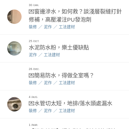
30
JAN.
💌窗邊滲水，如何救？談淺層裂縫打針
修補，高壓灌注PU發泡劑
裝修
泥作
工法建材
25
OCT.
水泥防水粉，樂土優缺點
泥作
工法建材
26
DEC.
💌簡易防水，得做全室嗎？
裝修
泥作
工法建材
4
AUG.
💌水管切太短，地排/落水頭處漏水
裝修
泥作
工法建材
1
MAR.