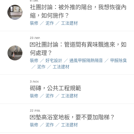
8
JAN.
社團討論：被外推的陽台，我想恢復內
縮，如何施作？
裝修
泥作
工法建材
23
SEP.
💌社團討論：管道間有異味飄進來，如
何處理？
裝修
好宅設計
通風甲醛隔熱隔音
甲醛除臭
泥作
工法建材
3
NOV.
砌磚，公共工程規範
裝修
泥作
工法建材
22
FEB.
💌墊高浴室地板，要不要加階梯？
裝修
泥作
工法建材