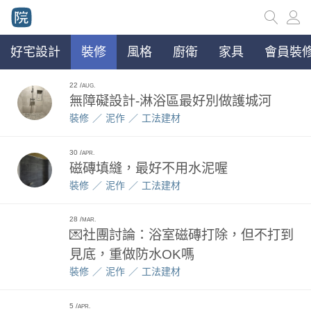
好宅設計
裝修
風格
廚衛
家具
會員裝修
22
AUG.
無障礙設計-淋浴區最好別做護城河
裝修
泥作
工法建材
30
APR.
磁磚填縫，最好不用水泥喔
裝修
泥作
工法建材
28
MAR.
💌社團討論：浴室磁磚打除，但不打到
見底，重做防水OK嗎
裝修
泥作
工法建材
5
APR.