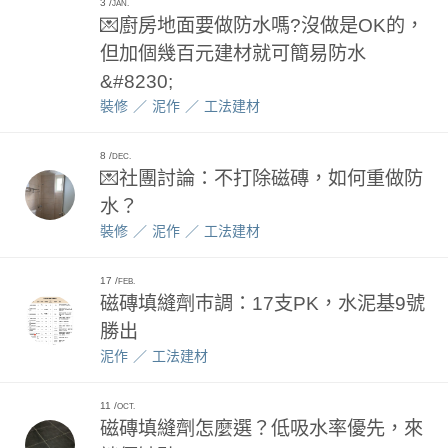
3
JAN.
💌廚房地面要做防水嗎?沒做是OK的，
但加個幾百元建材就可簡易防水
&#8230;
裝修
泥作
工法建材
8
DEC.
💌社團討論：不打除磁磚，如何重做防
水？
裝修
泥作
工法建材
17
FEB.
磁磚填縫劑巿調：17支PK，水泥基9號
勝出
泥作
工法建材
11
OCT.
磁磚填縫劑怎麼選？低吸水率優先，來