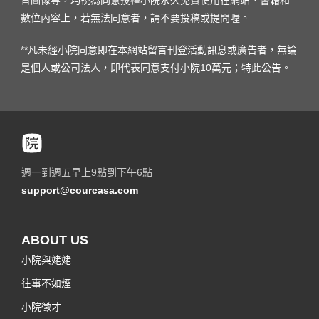
音圖像等，均視為同意授權小院永久免費使用在網站、書籍和
數位內容上，若無法同意者，請不要投稿或提問喔。
**凡未經小院同意即在本網站留言刊登活動訊息或廣告者，無論
是個人或公司法人，即代表同意支付小院10萬元；特此公告。
週一到週五早上9點到下午6點
support@courcasa.com
ABOUT US
小院與姥姥
往事不如煙
小院徵才