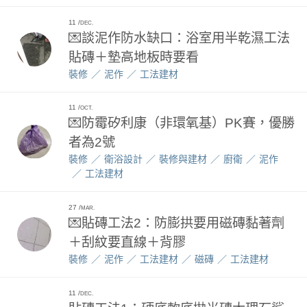
11
DEC.
💌談泥作防水缺口：浴室用半乾濕工法
貼磚＋墊高地板時要看
裝修
泥作
工法建材
11
OCT.
💌防霉矽利康（非環氧基）PK賽，優勝
者為2號
裝修
衛浴設計
裝修與建材
廚衛
泥作
工法建材
27
MAR.
💌貼磚工法2：防膨拱要用磁磚黏著劑
＋刮紋要直線＋背膠
裝修
泥作
工法建材
磁磚
工法建材
11
DEC.