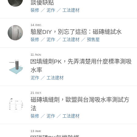
談優缺點
裝修
泥作
工法建材
14
DEC.
驗屋DIY，別忘了這招：磁磚縫試水
裝修
泥作
工法建材
預售屋
11
NOV.
💌填縫劑PK，先弄清楚用什麼標準測吸
水率
泥作
工法建材
21
OCT.
磁磚填縫劑，歐盟與台灣吸水率測試方
法
裝修
泥作
工法建材
13
MAY.