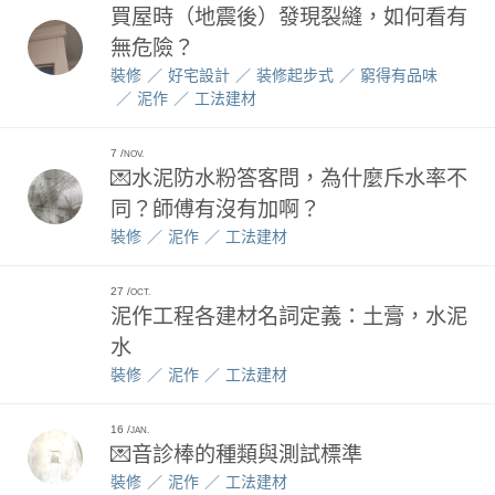
買屋時（地震後）發現裂縫，如何看有
無危險？
裝修
好宅設計
装修起步式
窮得有品味
泥作
工法建材
7
NOV.
💌水泥防水粉答客問，為什麼斥水率不
同？師傅有沒有加啊？
裝修
泥作
工法建材
27
OCT.
泥作工程各建材名詞定義：土膏，水泥
水
裝修
泥作
工法建材
16
JAN.
💌音診棒的種類與測試標準
裝修
泥作
工法建材