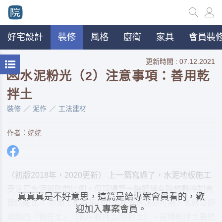
好宅設計
裝修
風格
廚衛
家具
會員裝修
更新時間 : 07.12.2021
💌水泥粉光（2）注意事項：善用乾
拌土
裝修
泥作
工法建材
作者：姥姥
（初版2018年，2020更新） 上一篇寫過了，水泥地板施工
要注意水泥與砂的比例。但現場第一線師傅有時較難控制真
真真真是不好意思，這篇是給專案會員看的，歡
實的配比。 巿面上也有預拌好的粉光水泥砂可用，也就是師
迎加入專案會員。
傅說的「包仔土」（也叫乾拌土/預拌土）。這種乾拌土雖然