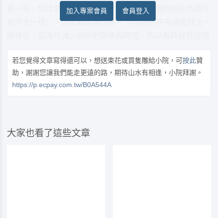
貴一點，但比例已配好，顏色也統一（師傅調的每批色調可
加入專案會員
會員登入
能不太一樣），因此較建議使用。 小院廠商中有用乾拌土，
師傅說，因為可減少調砂的疏失與時間，所以有時就直接用
若您覺得文章寫得還可以，想送束花或買隻雕給小院，可
按此
贊
助，謝謝您讓我們能走更遠的路，期待山水有相逢，小院拜謝。
https://p.ecpay.com.tw/B0A544A
大家也看了這些文章