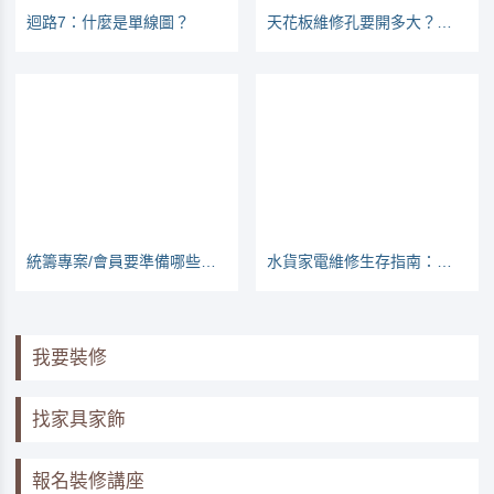
迴路7：什麼是單線圖？
天花板維修孔要開多大？開在哪裡？（浴室廚房篇）
統籌專案/會員要準備哪些東西呢？裝修清單一覽
水貨家電維修生存指南：看哪些家電較常壞
我要裝修
找家具家飾
報名裝修講座