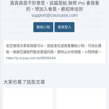
真真真是不好意思，這篇是給 裝修 Pro 會員看
建材廠商等等） 名詞定義 土膏：水泥水＋海菜粉（緩凝
的。想加入會員，歡迎來信到
用） 彈泥：防水材用壓克力彈泥，若隔天就要試水，可加黑
support@courcasa.com
膠/水性瀝青塗地坪（壁面只能上折20公分左右，不能整面
牆），儘量不要用金絲猴EVA單液型。 貼網：抗裂玻纖網，
聯絡小院
會員登入
工法有兩種，A，含在
若您覺得文章寫得還可以，想送束花或買隻雕給小院，可
按此
贊
助，謝謝您讓我們能走更遠的路，期待山水有相逢，小院拜謝。
https://p.ecpay.com.tw/B0A544A
大家也看了這些文章