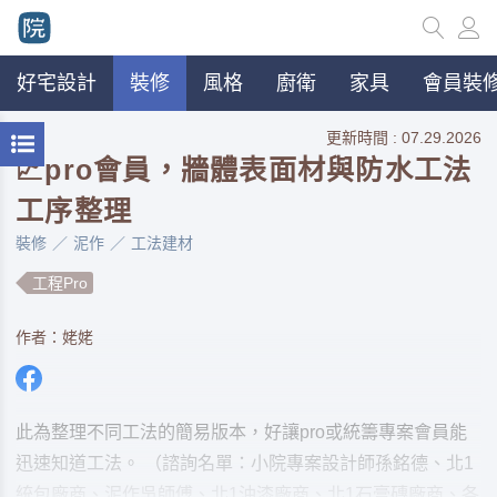
好宅設計
裝修
風格
廚衛
家具
會員裝修
更新時間 : 07.29.2026
📈pro會員，牆體表面材與防水工法
工序整理
裝修
泥作
工法建材
工程Pro
作者：姥姥
此為整理不同工法的簡易版本，好讓pro或統籌專案會員能
迅速知道工法。 （諮詢名單：小院專案設計師孫銘德、北1
統包廠商、泥作吳師傅、北1油漆廠商、北1石膏磚廠商、各