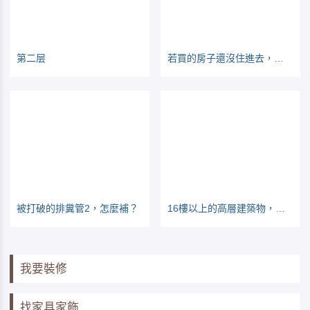
第二层
若買的房子還沒住進去，怎麼知道CO2會不會超標？
被打破的排糞管2，怎麼補？
16樓以上的高層建築物，管材要不要用不燃管？
我要裝修
找家具家飾