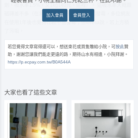
輕裝會員，小院全體同仁先乾三杯，在此叩謝。
劑，吸水率1.5%，又1kg140元，這裡）。 這吸水率大概跟
磁磚差不多（在3％以下），不吸水就不易發霉，多位網友
加入會員
會員登入
在使用1年後也覺得比較不易發霉；但teresa說，若上方積
了污垢，
若您覺得文章寫得還可以，想送束花或買隻雕給小院，可
按此
贊
助，謝謝您讓我們能走更遠的路，期待山水有相逢，小院拜謝。
https://p.ecpay.com.tw/B0A544A
大家也看了這些文章