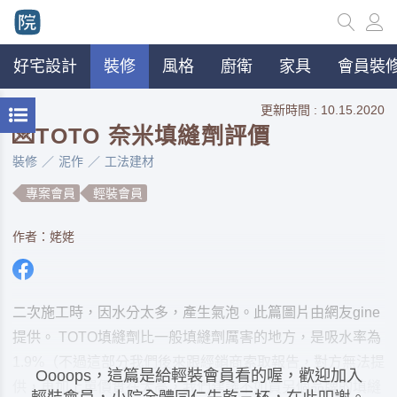
好宅設計
裝修
風格
廚衛
家具
會員裝修
更新時間 : 10.15.2020
💌TOTO 奈米填縫劑評價
裝修
泥作
工法建材
專案會員
輕裝會員
作者：姥姥
二次施工時，因水分太多，產生氣泡。此篇圖片由網友gine
提供。 TOTO填縫劑比一般填縫劑厲害的地方，是吸水率為
1.9%（不過這部分我們後來跟經銷商索取報告，對方無法提
Oooops，這篇是給輕裝會員看的喔，歡迎加入
供，再加上單價實在太高，我們建議不如買另個品牌的填縫