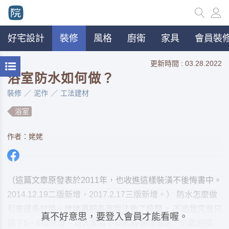
好宅設計
裝修
風格
廚衛
家具
會員裝修
更新時間 : 03.28.2022
浴室防水如何做？
裝修
泥作
工法建材
浴室
作者：姥姥
（這篇文章原發表於2011年，也收進這樣裝潢不後悔書中。
2014.12.19二版新增，2017.2.17三版新增。） 防水怎麼做
引來很多討論，姥姥再把各家說法做了統整。 不過我究竟只
真不好意思，要登入會員才能看喔。
訪了5、6位師傅，若大家有不同的經驗或看法，仍歡迎提