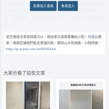
出。別客氣，我這裡是很歡迎大家討論的。 我們先來介紹防
免費加入會員
會員登入
水的做法。浴室壁地面都要做防水，通常會從浴室壁面先
做，再做地板。 若敲除地板後很不平，就要先以水泥粗胚打
底。記
若您覺得文章寫得還可以，想送束花或買隻雕給小院，可
按此
贊
助，謝謝您讓我們能走更遠的路，期待山水有相逢，小院拜謝。
https://p.ecpay.com.tw/B0A544A
大家也看了這些文章