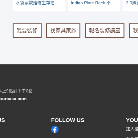
水貨家電維修生存指南：看哪些家電較常壞
Indian Plate Rack 不鏽鋼壁掛盤架
我要裝修
找家具家飾
報名裝修講座
早上9點到下午6點
ourcasa.com
US
FOLLOW US
YOU
加入