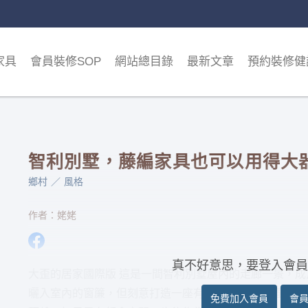
家具
會員裝修SOP
網站總目錄
最新文章
預約裝修健
智利別墅，藤編家具也可以用得大
鄉村
風格
作者：姥姥
真不好意思，要登入會員
大歪的居家國際版 這是一間智利別墅屋內的走廊一景，
曬入室內的窗簾，但刻意打造一座有深度的開放層櫃，等
免費加入會員
會