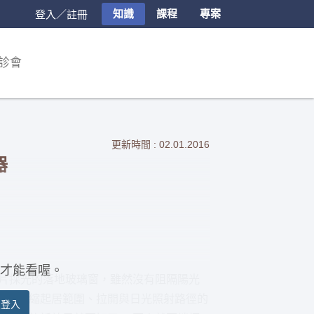
知識
課程
專案
登入／註冊
診會
更新時間 : 02.01.2016
器
才能看喔。
成片採光的落地玻璃窗，雖然沒有阻隔陽光
同於內縮起居範圍、拉開與日光照射路徑的
員登入