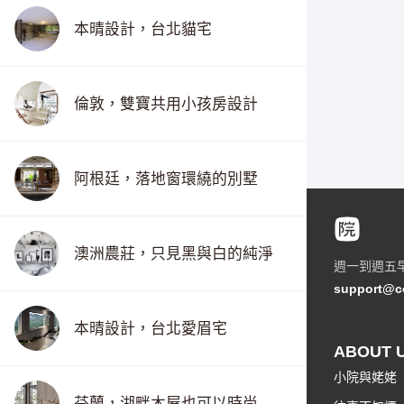
本晴設計，台北貓宅
倫敦，雙寶共用小孩房設計
阿根廷，落地窗環繞的別墅
澳洲農莊，只見黑與白的純淨
週一到週五
support@c
本晴設計，台北愛眉宅
ABOUT 
小院與姥姥
芬蘭，湖畔木屋也可以時尚