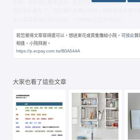
距離，如果是在都會空間，也能作為遮掩鄰人視線的屏障
題提到的重點了：在挑家中客廳沙發時，籐編家具會是你
多人喜歡藤編外框的沙發，一開始的立意應該在於
若您覺得文章寫得還可以，想送束花或買隻雕給小院，可
按此
贊
相逢，小院拜謝。
https://p.ecpay.com.tw/B0A544A
大家也看了這些文章