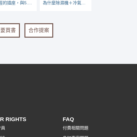
2.0線徑的插座，與5.5插座怎麼分辨？
為什麼除濕機＋冷氣，乾衣效率高？
我要買書
合作提案
R RIGHTS
FAQ
會員
付費相關問題