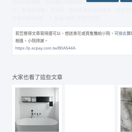
過大米要提醒，線板牆固然讓風格立竿見影，但若不是小
可。要是貼滿牆、天花板，再加木地板拼接線條，真的太
可概分為4大類： 1. 直幅×窄版 垂直方向拼
若您覺得文章寫得還可以，想送束花或買隻雕給小院，可
按此
贊
相逢，小院拜謝。
https://p.ecpay.com.tw/B0A544A
大家也看了這些文章