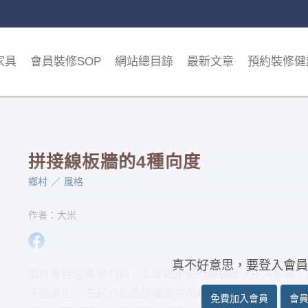
家具
會員裝修SOP
網站總目錄
最新文章
預約裝修健
拼接線板牆的4種向度
鄉村
風格
作者：大米
真不好意思，要登入會員
圖片來自這裡 鄉村風、北歐風常見的線板牆，拼法多種
千變萬化。 先前介紹過線板牆常用素材，多為企口板或木
免費加入會員
會