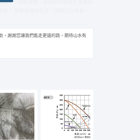
木屋，一個區域選一面牆拼貼塑造主視覺即
多啦！ 若單就線板款式、拼接方向來看，
助，謝謝您讓我們能走更遠的路，期待山水有