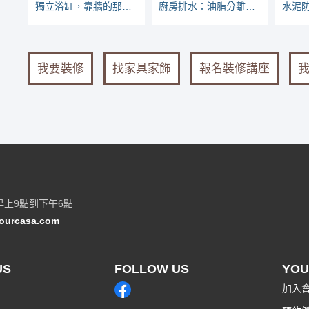
獨立浴缸，靠牆的那側好清潔嗎？會不會太重不好挪移？來看大家的經驗
廚房排水：油脂分離器常見問題
我要裝修
找家具家飾
報名裝修講座
早上9點到下午6點
ourcasa.com
US
FOLLOW US
YOU
加入