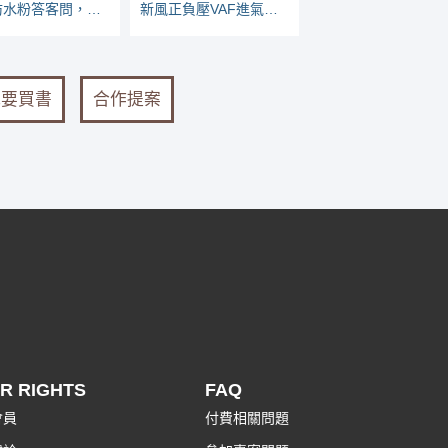
水泥防水粉答客問，為什麼斥水率不同？師傅有沒有加啊？
新風正負壓VAF進氣扇/排風扇巿調PK記錄
我要買書
合作提案
R RIGHTS
FAQ
會員
付費相關問題