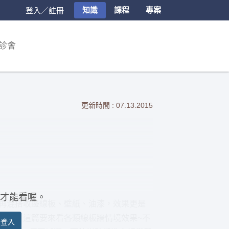
知識
課程
專案
登入／註冊
診會
更新時間 : 07.13.2015
才能看喔。
，再混搭收邊線板、壁紙、油漆，效果更是
心板。這篇要來看各類線板牆情境效果~不
員登入