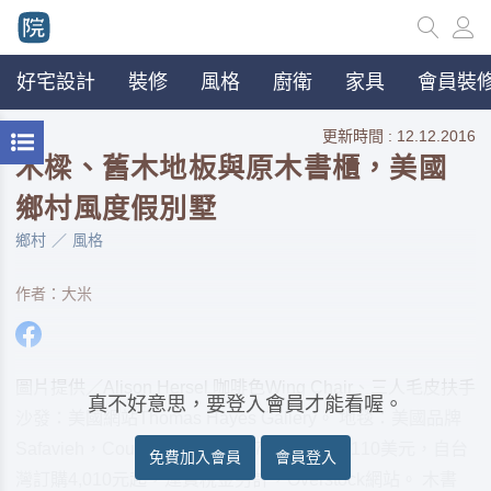
好宅設計
裝修
風格
廚衛
家具
會員裝修
更新時間 : 12.12.2016
木樑、舊木地板與原木書櫃，美國
鄉村風度假別墅
鄉村
風格
作者：大米
圖片提供／Alison Hersel 咖啡色Wing Chair、三人毛皮扶手
真不好意思，要登入會員才能看喔。
沙發：美國網站Thomas Hayes Gallery。 地毯：美國品牌
Safavieh，Courtyard Rug，6×7呎，定價約110美元，自台
免費加入會員
會員登入
灣訂購4,010元起，運費稅金另計，Overstock網站。 木書