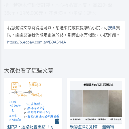
櫃：若請木作師傅訂製，木心板貼實木皮， 高210×深
35cm，1呎6,000元， 不含漆。 小坐榻：請木
若您覺得文章寫得還可以，想送束花或買隻雕給小院，可
按此
贊
助，謝謝您讓我們能走更遠的路，期待山水有相逢，小院拜謝。
https://p.ecpay.com.tw/B0A544A
大家也看了這些文章
迴路3，迴路配置重點「同時使用」
礦物塗料說明會：選礦物塗料，先選花色