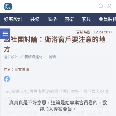
好宅設計
裝修
風格
廚衛
家具
會員裝修
更新時間 : 12.24.2017
💌社團討論：衛浴窗戶要注意的地
方
衛浴設計
裝修與建材
廚衛
作者：圖文編輯
Ting會員 最近再思考衛浴的窗戶做什麼好？窗戶算大的 寬
有98cm 高有90cm，我的需求是希望新裝的窗戶通風好 採
真真真是不好意思，這篇是給專案會員看的，歡
光好 需要隱密的時候具隱密性 玻璃不使用霧玻璃，因此我
迎加入專案會員。
想說可以以下選擇： 1.做活動式百葉窗+紗窗。缺點可能是