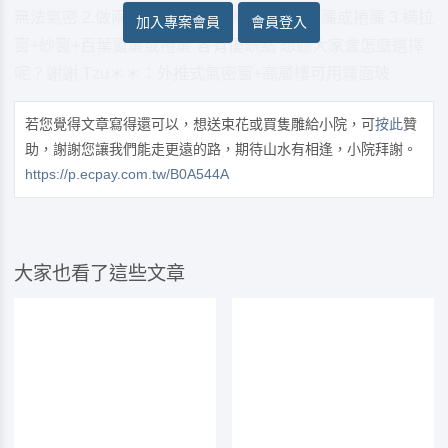
無法氣密 2.做兩扇同向推射窗+紗窗+百葉窗簾或捲簾 3.橫拉
加入專案會員
會員登入
窗+紗窗+百葉窗簾或捲簾 各有優缺點 想聽大家會怎麼選擇
呢？謝謝 Tzu＊＊：外推式氣密窗+高層樓可用霧面玻
若您覺得文章寫得還可以，想送束花或買隻雕給小院，可
按此
贊
助，謝謝您讓我們能走更遠的路，期待山水有相逢，小院拜謝。
https://p.ecpay.com.tw/B0A544A
大家也看了這些文章