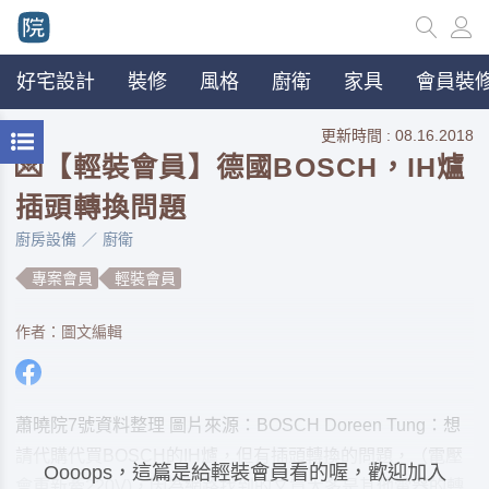
好宅設計
裝修
風格
廚衛
家具
會員裝修
更新時間 : 08.16.2018
💌【輕裝會員】德國BOSCH，IH爐
插頭轉換問題
廚房設備
廚衛
專案會員
輕裝會員
作者：圖文編輯
蕭曉院7號資料整理 圖片來源：BOSCH Doreen Tung：想
請代購代買BOSCH的IH爐，但有插頭轉換的問題，（電壓
Oooops，這篇是給輕裝會員看的喔，歡迎加入
會重新牽220V)，因為網路找到的文章大多是其他電器的轉