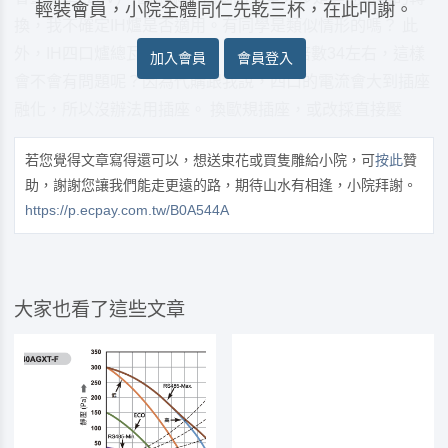
輕裝會員，小院全體同仁先乾三杯，在此叩謝。
換，我不確定IH爐是否適用。有同學是類似情形的嗎？ 此
外，IH四口爐總瓦數7400W、220V、安培數34左右，這樣
加入會員
會員登入
會不會有問題呢？因為代購跟我說，四口的電流會大到插座
融化，所以沒辦法用插座。 換歐規插座，或改採直接壓
若您覺得文章寫得還可以，想送束花或買隻雕給小院，可
按此
贊
助，謝謝您讓我們能走更遠的路，期待山水有相逢，小院拜謝。
https://p.ecpay.com.tw/B0A544A
大家也看了這些文章