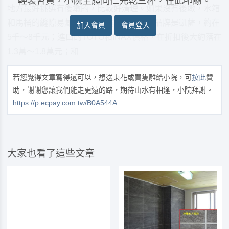
輕裝會員，小院全體同仁先乾三杯，在此叩謝。
地方最好挑選有後墩的，比較好清理。如果沒有後墩，水箱
和馬桶的縫隙易藏污納垢。價格最便宜的品牌是凱薩，約在
加入會員
會員登入
5千～8千元；進口的TOTO和INAX價格，在折扣後大約落在
1.3萬～1.8萬元；和
若您覺得文章寫得還可以，想送束花或買隻雕給小院，可
按此
贊
助，謝謝您讓我們能走更遠的路，期待山水有相逢，小院拜謝。
https://p.ecpay.com.tw/B0A544A
大家也看了這些文章