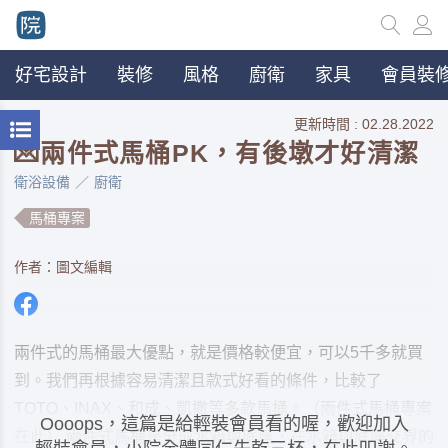
好宅設計
裝修
風格
廚衛
家具
會員裝修
更新時間 : 02.28.2022
💌兩件式馬桶PK，有後墩才好清潔
衛浴設備
廚衛
馬桶專案
作者：圖文編輯
兩件式的馬桶最大優點，就是價格較便宜，可以5千多就買
到。我們再根據容易清潔且款式好看的條件，比較了
TOTO、INAX、和成、凱撒等多款馬桶。（兩件式馬桶專案
Oooops，這篇是給輕裝會員看的喔，歡迎加入
在此） 兩件式馬桶是分成水箱與底座，在水箱與底座交界的