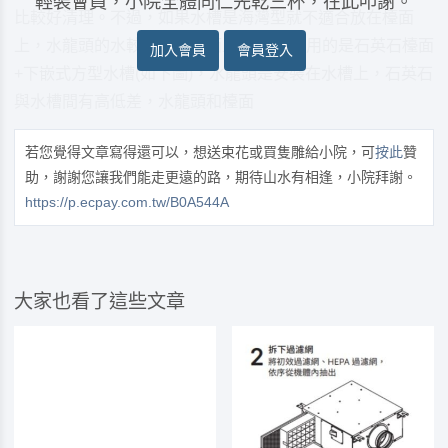
輕裝會員，小院全體同仁先乾三杯，在此叩謝。
比較好清理。不過，如果水槽是海灣型就不適合放在檯面
上，水龍頭的水較易濺到檯面上。 若廚房用的是石英石檯面
加入會員
會員登入
+下嵌式方型水槽(如下圖)，水龍頭是安裝在水槽上，石英石
與水槽間有高低差，水龍頭和檯面
若您覺得文章寫得還可以，想送束花或買隻雕給小院，可
按此
贊
助，謝謝您讓我們能走更遠的路，期待山水有相逢，小院拜謝。
https://p.ecpay.com.tw/B0A544A
大家也看了這些文章