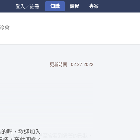
知識
課程
專案
登入／註冊
診會
更新時間 : 02.27.2022
員看的喔，歡迎加入
有很多凹凸線條，甚至會看到糞管的形狀，
三杯，在此叩謝。