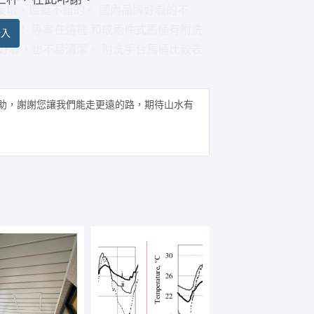
後墩，還挺不錯的。 國內品牌好看的不
喔！ 專案在這裡 和成兩件式馬桶有附洗
登入
好看，也不易清潔。 附洗手台馬桶比較表
助，謝謝您讓我們能走更遠的路，期待山水有