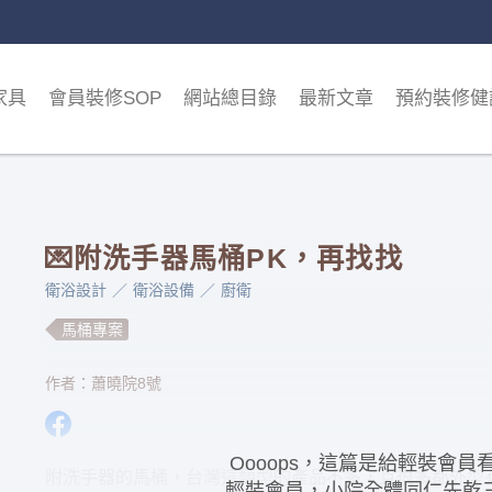
家具
會員裝修SOP
網站總目錄
最新文章
預約裝修健
💌附洗手器馬桶PK，再找找
衛浴設計
衛浴設備
廚衛
馬桶專案
作者：蕭曉院8號
Oooops，這篇是給輕裝會
附洗手器的馬桶，台灣這類型的產品不多，且很多都外型
輕裝會員，小院全體同仁先乾