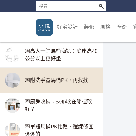
馬桶釉料大比拼，便宜的也好清
香港會員開箱：廚房設計暖心分
好宅設計
裝修
風格
廚衛
享
💌高人一等馬桶海選：底座高40
公分以上更好坐
💌附洗手器馬桶PK，再找找
💌廚房收納：抺布收在哪裡較
好？
💌單體馬桶PK比較，選線條圓
滾滾的