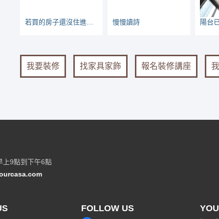
若買的房子還沒住進去，怎麼知道CO2會不會超標？
慢慢讀詩
我要裝修
找家具家飾
報名裝修講座
早上9點到下午6點
ourcasa.com
US
FOLLOW US
YOU