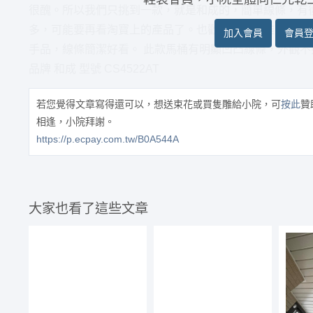
很醜。所以我們只挑到一款，就是和成的，簡單線條，有
多，可能要再看淘寶上的產品了。也歡迎會員們推薦給我們
加入會員
會員
手品，線條簡潔好看。 此款馬桶有明顯凹凸線條，外觀不
品牌 和成 型號 CS4522AT
若您覺得文章寫得還可以，想送束花或買隻雕給小院，可
按此
贊
相逢，小院拜謝。
https://p.ecpay.com.tw/B0A544A
大家也看了這些文章