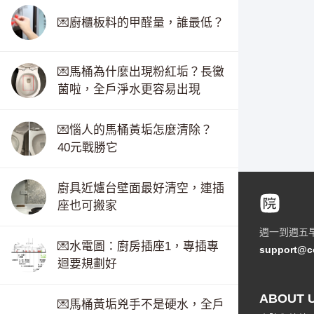
💌廚櫃板料的甲醛量，誰最低？
💌馬桶為什麼出現粉紅垢？長黴
菌啦，全戶淨水更容易出現
💌惱人的馬桶黃垢怎麼清除？
40元戰勝它
廚具近爐台壁面最好清空，連插
座也可搬家
週一到週五
💌水電圖：廚房插座1，專插專
support@c
迴要規劃好
ABOUT 
💌馬桶黃垢兇手不是硬水，全戶