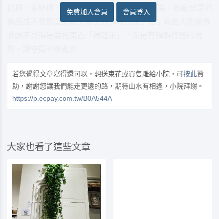
櫥櫃、系統櫃、衣櫃、儲藏室等。 有些人認為，收納就是把
免費加入會員
會員登入
備品或不是那麼美觀的用品通通收在櫃子裡；有些人則覺得
收納不見得是要把東西「藏起來」，而是有邏輯條理的規
劃，讓空間不雜亂也
若您覺得文章寫得還可以，想送束花或買隻雕給小院，可
按此
贊
助，謝謝您讓我們能走更遠的路，期待山水有相逢，小院拜謝。
https://p.ecpay.com.tw/B0A544A
大家也看了這些文章