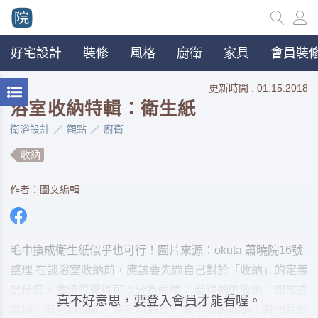
好宅設計
裝修
風格
廚衛
家具
會員裝修
更新時間 : 01.15.2018
浴室收納特輯：衛生紙
衛浴設計
觀點
廚衛
收納
作者：圖文編輯
毛巾換成衛生紙似乎也可行！圖片來源：okuta 蕭曉院16號
整理 在談浴室收納前，應該要先問自己對於「收納」的定義
是什麼。蕭曉院覺得可以分為兩種： 看得到的收納：開放式
真不好意思，要登入會員才能看喔。
書櫃、廚房料理區、浴室用品等。 看不到的收納：有門片的