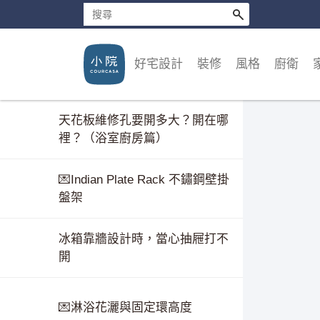
好宅設計
裝修
風格
廚衛
天花板維修孔要開多大？開在哪
裡？（浴室廚房篇）
💌Indian Plate Rack 不鏽鋼壁掛
盤架
冰箱靠牆設計時，當心抽屜打不
開
💌淋浴花灑與固定環高度