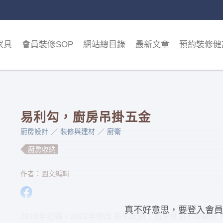
家具
會員裝修SOP
網站總目錄
最新文章
預約裝修健
易利勾，廚房吊掛五金
廚房設計
裝修與建材
廚衛
廚房收納
作者：圖文編輯
真不好意思，要登入會員
2016年初稿，2022年修改 有網友問，廚房壁面不敢鑽