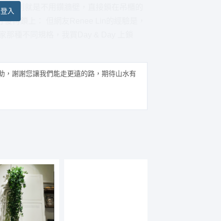
桿的差別就是不用鑽牆壁，直接鎖在吊櫃的
員登入
鎖上： 但網友Renee Lin的經驗是，
種不同規格，我買Day & Day 上鎖
助，謝謝您讓我們能走更遠的路，期待山水有