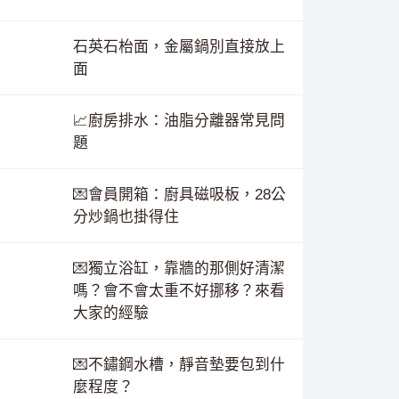
石英石枱面，金屬鍋別直接放上
面
📈廚房排水：油脂分離器常見問
題
💌會員開箱：廚具磁吸板，28公
分炒鍋也掛得住
💌獨立浴缸，靠牆的那側好清潔
嗎？會不會太重不好挪移？來看
大家的經驗
💌不鏽鋼水槽，靜音墊要包到什
麼程度？