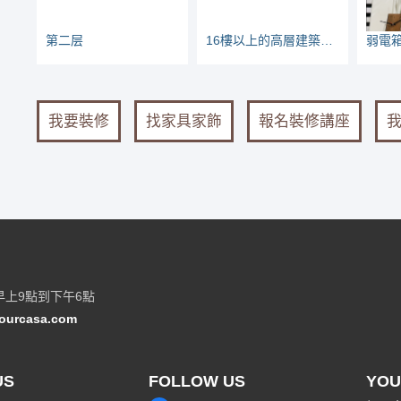
第二层
16樓以上的高層建築物，管材要不要用不燃管？
我要裝修
找家具家飾
報名裝修講座
早上9點到下午6點
ourcasa.com
US
FOLLOW US
YOU