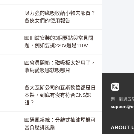
吸力強的磁吸收納小物去哪買？
各俠女們的使用報告
💌IH爐安裝的3個要點與常見問
題，例如要挑220V還是110V
💌會員開箱：磁吸板太好用了，
收納愛吸哪就吸哪兒
各大瓦斯公司的瓦斯軟管都是日
本製，到底有沒有符合CNS認
週一到週五
證？
support@c
💌通風系統：分離式抽油煙機可
ABOUT 
當負壓排風扇