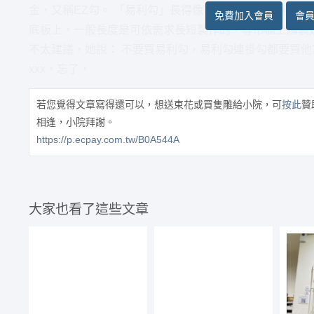
金，又稱EZ勾。 「易利勾」長得像下圖那樣，跟一般吊
免費加入會員
會
底板上，一般長度是可依需求長短製作的，等吊櫃上牆裝好後再
不太建議，她說： 不要買易利勾，易利勾連掛勾都要買他家那
xxx，忘了，
若您覺得文章寫得還可以，想送束花或買隻雕給小院，可
按此
贊
相逢，小院拜謝。
https://p.ecpay.com.tw/B0A544A
大家也看了這些文章