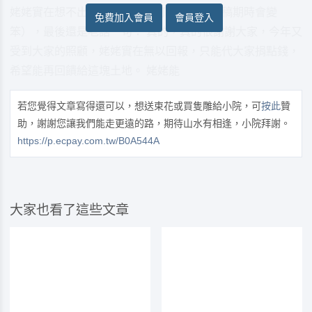
姥姥實在想不出來該寫什麼（可見，人在趕稿期時會變
免費加入會員
會員登入
笨），最後還是老話一句： 真的，真的很謝謝大家，今年又
受到大家的照顧，姥姥實在無以回報，只能代大家捐點錢，
希望能再回饋給這塊土地。 姥姥能
若您覺得文章寫得還可以，想送束花或買隻雕給小院，可
按此
贊
助，謝謝您讓我們能走更遠的路，期待山水有相逢，小院拜謝。
https://p.ecpay.com.tw/B0A544A
大家也看了這些文章