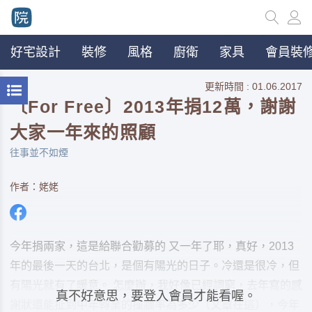
好宅設計
裝修
風格
廚衛
家具
會員裝修
更新時間 : 01.06.2017
〔For Free〕2013年捐12萬，謝謝
大家一年來的照顧
往事並不如煙
作者：姥姥
今年捐兩家，這是給聯合勸募的 又一年了耶，真好，2013
年的最後一天的台北，是個有陽光的日子。冷還是很冷，但
有陽光就有了暖意。 怎麼辦，我好像已經詞窮，去年寫的感
真不好意思，要登入會員才能看喔。
謝狀還能扯到中年轉業的撞牆率為多少（文章在這），今年