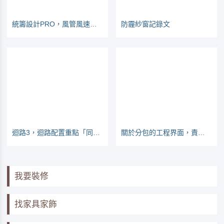
統籌設計PRO，風管風速風量記錄文
防霾紗窗記錄文
迴路3，迴路配置重點「同時使用」
關於分包的工程界面，責任怎麼分？實際案例說明
我要裝修
找家具家飾