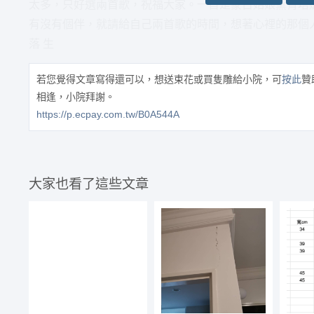
太多，只好選兩首歌，祝福大家。一首是蒙古姑娘黛青塔娜的，一
有沒有個伴，就請給自己兩首歌的時間，想著心裡的那個人
落 生
若您覺得文章寫得還可以，想送束花或買隻雕給小院，可
按此
贊
相逢，小院拜謝。
https://p.ecpay.com.tw/B0A544A
大家也看了這些文章