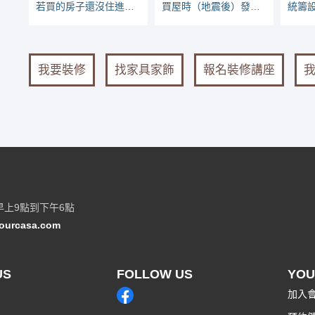
若買的房子還沒住進去，怎麼知道CO2會不會超標？
買屋時（地震後）發現裂縫，如何看有無危險？
我要裝修
找家具家飾
報名裝修講座
早上9點到下午6點
ourcasa.com
US
FOLLOW US
YOU
加入