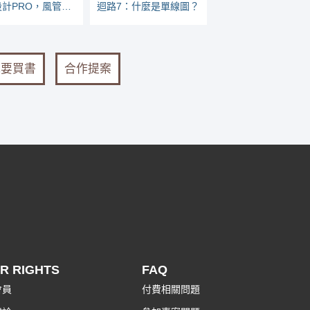
統籌設計PRO，風管風速風量記錄文
迴路7：什麼是單線圖？
我要買書
合作提案
R RIGHTS
FAQ
會員
付費相關問題