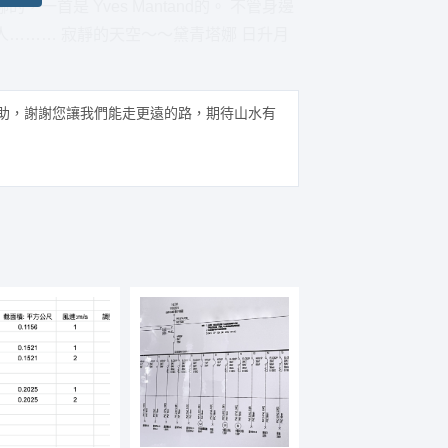
首是 Yves Mantand的。 不管身邊
……… 寂靜的天空～～黛青塔娜 日升月
助，謝謝您讓我們能走更遠的路，期待山水有