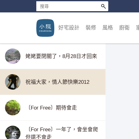
很無聊的礪志文，與裝潢無關，
但又想小小記錄一下自己的淪落
姥姥出關了／順便記一下修行心
好宅設計
裝修
風格
廚衛
無罣礙的內觀法
姥姥要閉關了，8月28日才回來
祝福大家，情人節快樂2012
〔For Free〕期待會走
〔For Free〕一年了，會坐會爬
但還不會走