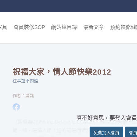
家具
會員裝修SOP
網站總目錄
最新文章
預約裝修健
祝福大家，情人節快樂2012
往事並不如煙
作者：姥姥
真不好意思，要登入會員
（翻攝自Catherine Delasalle CD封面） 姥姥在
期，咦，是情人節！這的確是個特別的日子，就改寫了這
免費加入會員
會