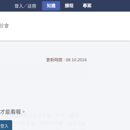
知識
課程
專案
登入／註冊
診會
更新時間 : 08.10.2016
才能看喔。
7天前，原本要寫篇硬硬的工法文章，後來一看日
篇文章。不好意思，我時間不夠，沒辦法寫
員登入