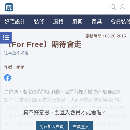
好宅設計
裝修
風格
廚衛
家具
會員裝修
更新時間 : 08.26.2015
〔For Free〕期待會走
往事並不如煙
作者：姥姥
二條通，老宅改造的咖啡廳，店前有棵大樹 為什麼要建網
站？ 其實我也跟多位人士談過，大部分的人會建議我仍以
「blog」的形式就好了，因為最沒有成本；不過，blog並不
真不好意思，要登入會員才能看喔。
能完全實現我想做的事，我想做什麼呢？我想推動社區設計
師，也就是透過我的平台，希望讓一般雙薪小資家庭能在自
免費加入會員
會員登入