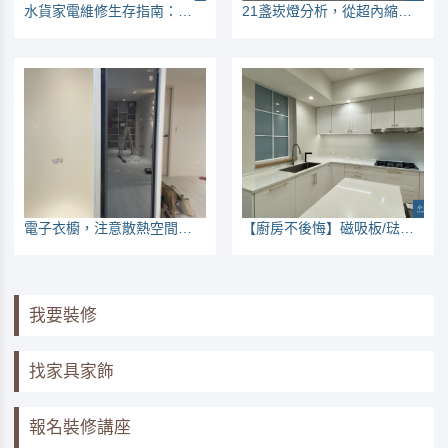
水貨家電維修生存指南：看哪些家電較常壞
21盞崁燈分析，從超內縮與可調角、價格來看適用性
電子衣櫥，注意散熱空間與插座位置
【廚房不後悔】磁吸板/琺瑯板，建議列入優先工程項目
我要裝修
找家具家飾
報名裝修講座