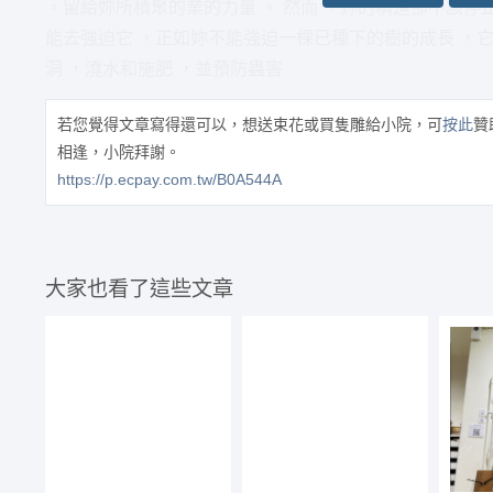
，留給妳所積聚的業的力量 。 然而 ，妳的精進卻不該停
能去強迫它 ，正如妳不能強迫一棵已種下的樹的成長 ，它
洞 ，澆水和施肥 ，並預防蟲害
若您覺得文章寫得還可以，想送束花或買隻雕給小院，可
按此
贊
相逢，小院拜謝。
https://p.ecpay.com.tw/B0A544A
大家也看了這些文章