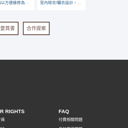
弱電箱以方便維修為上，網路線一插座一迴路
室內晾衣/曬衣設計，要注意那些地方？
我要買書
合作提案
R RIGHTS
FAQ
會員
付費相關問題