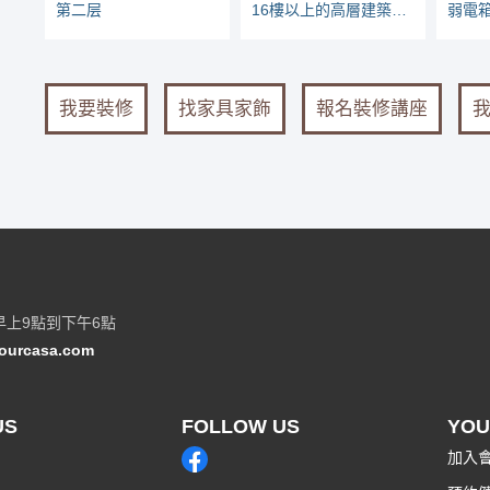
第二层
16樓以上的高層建築物，管材要不要用不燃管？
我要裝修
找家具家飾
報名裝修講座
早上9點到下午6點
ourcasa.com
US
FOLLOW US
YOU
加入