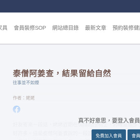
家具
會員裝修SOP
網站總目錄
最新文章
預約裝修健
泰僧阿姜查，結果留給自然
往事並不如煙
作者：姥姥
真不好意思，要登入會員
好友寄來一段話，姥姥近期在情緒的控制上，的確是退步
好許多。這是泰僧阿姜查說的一段話： 佛陀教導說，只要
免費加入會員
會