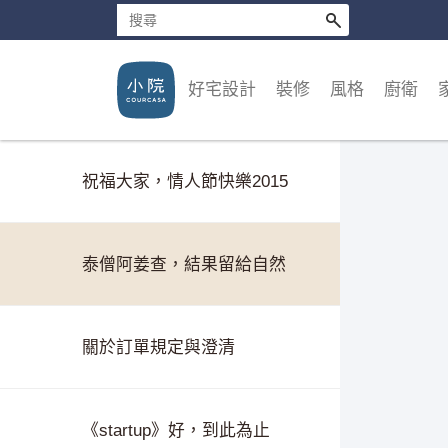
神友們提供的⋯暫時止咳的小配
方
好宅設計
裝修
風格
廚衛
當我站在一群人的對面時
祝福大家，情人節快樂2015
泰僧阿姜查，結果留給自然
關於訂單規定與澄清
《startup》好，到此為止