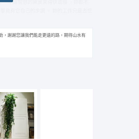
止 ，不論智慧的果實來得快或慢 ，妳都不
畢竟有它自己的步調 。 妳的工作只是去挖
助，謝謝您讓我們能走更遠的路，期待山水有