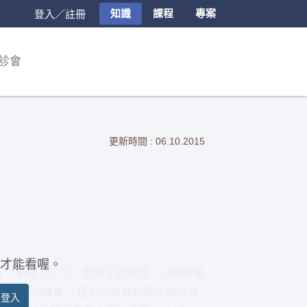
知識
課程
專案
登入／註冊
診會
更新時間 : 06.10.2015
才能看喔。
了，靜坐也少了，但看了這段話，心情倒是
盡完妳的職責 ，便可以將其結果留給自然
員登入