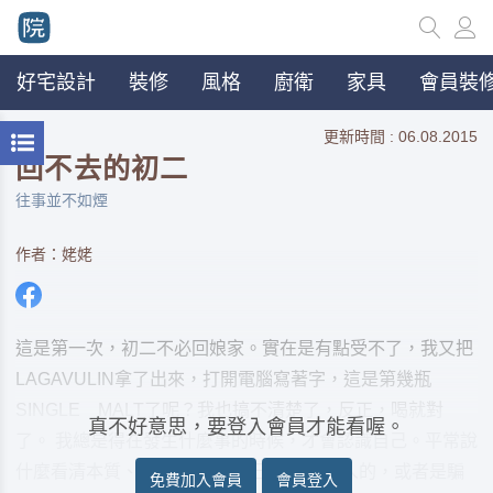
好宅設計
裝修
風格
廚衛
家具
會員裝修
更新時間 : 06.08.2015
回不去的初二
往事並不如煙
作者：姥姥
這是第一次，初二不必回娘家。實在是有點受不了，我又把
LAGAVULIN拿了出來，打開電腦寫著字，這是第幾瓶
SINGLE MALT了呢？我也搞不清楚了，反正，喝就對
真不好意思，要登入會員才能看喔。
了。 我總是得在發生什麼事的時候，才會認識自己。平常說
什麼看清本質、 人可以改變自己 ，都是騙人的，或者是騙
免費加入會員
會員登入