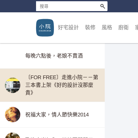
我們的書，2014進了博客來室內
設計前10名，謝謝大家
好宅設計
裝修
風格
廚衛
2014閉關日又到了，12/1回來
每晚六點後，老娘不賣酒
〔FOR FREE〕走進小院－－第
三本書上架《好的設計沒那麼
貴》
祝福大家，情人節快樂2014