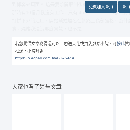
到博客來頁面。 這是我離開體制後的第三本書，在寫編
免費加入會員
會
那時有10個月我沒有工作，只有blog。。。。。 嗯，
打拼下來的江山，開始隱姓埋名在網路上寫部落格。為什
實，姥姥我還沒那麼賢慧，也不是
若您覺得文章寫得還可以，想送束花或買隻雕給小院，可
按此
贊
相逢，小院拜謝。
https://p.ecpay.com.tw/B0A544A
大家也看了這些文章