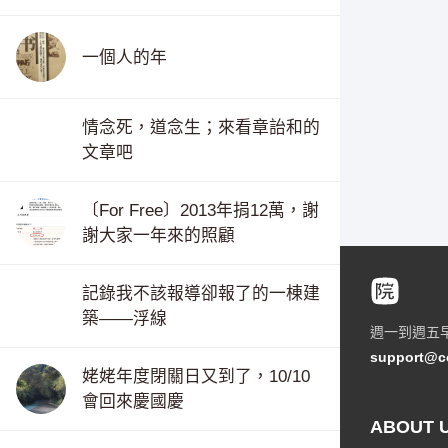
一個人的年
情念死，道念生；來看章詒和的
文章吧
〔For Free〕2013年捐12萬，謝
謝大家一年來的照顧
記錄我不該報導卻報了的一棟建
築——浮線
週一到週五
support@c
姥姥年度閉關日又到了，10/10
會回來慶國慶
ABOUT 