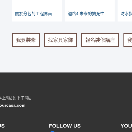
關於分包的工程界面，責任怎麼分？實際案例說明
迴路4:未來的擴充性
防水指
我要裝修
找家具家飾
報名裝修講座
早上9點到下午6點
ourcasa.com
US
FOLLOW US
YOU