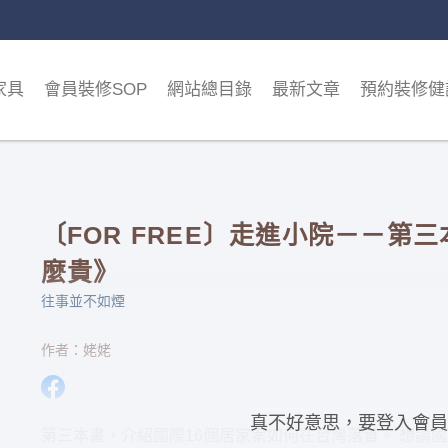
家具
會員裝修SOP
網站總目錄
最新文章
預約裝修健
〔FOR FREE〕走進小院－－第
麼貴》
往事並不如煙
作者：姥姥
真不好意思，要登入會員
第三本書，介紹國際16個居家案如何在台灣落實。 想請